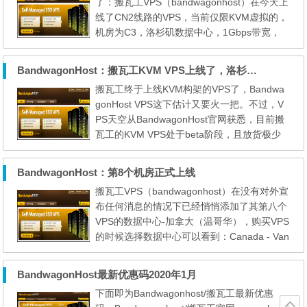
了：搬瓦工VPS（bandwagonhost）在今天上
对做代理的大兄弟来说我个人推荐选KVM虚拟
线了CN2线路的VPS，当前仅限KVM虚拟的，
的。 Basic VPS – Self-man...
机房为C3，洛杉矶数据中心，1Gbps带宽，
年付29.99美元，支持支付宝付款。8月12日
最新消息，目前CN2仅限电信接入，官方的说
BandwagonHost：搬瓦工KVM VPS上线了，洛杉矶优化线路
法是联通也将很快接入，对各位访问国外的实
搬瓦工终于上线KVM构架的VPS了，Bandwa
际速度上面在效果方面应该有比较明显的提
gonHost VPS这下估计又要火一把。不过，V
高。 网络测试：198.181.56.*，请用这个段的
PS天空从BandwagonHost官网获悉，目前搬
IP自己测试 优惠码：BWH...
瓦工的KVM VPS处于beta阶段，且放货极少
【截止目前仅有5个名额】，有需求的抓紧购
买啊~ 搬瓦工KVM VPS购买地址：点击直达
BandwagonHost：第8个机房正式上线
此次，BandwagonHost VPS仅推出一款KVM
搬瓦工VPS（bandwagonhost）在没有对外宣
构架的VPS，配置如下： SSD: 10 GB RAID-1
布任何消息的情况下已经悄悄添加了其第八个
0 RAM: 512 MB CPU: 1x Intel Xeon Transfe
VPS的数据中心-加拿大（温哥华），购买VPS
r: 500 GB/mo Link speed: 1 Gigabit...
的时候选择数据中心可以看到：Canada - Van
couver (CABC_1)。到目前为止依旧没有看见
添加特价版，只能依照常规价格购买... 机
BandwagonHost最新优惠码2020年1月
房具体对照表： Canada - Vancouver (CABC
下面即为Bandwagonhost/搬瓦工最新优惠
_1) 温哥华.加拿大 US West Coast - Los Ang