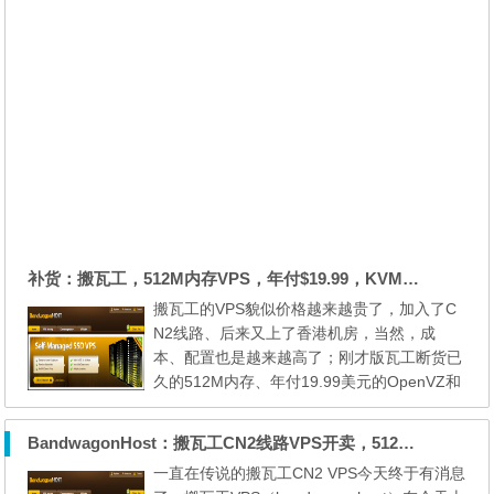
补货：搬瓦工，512M内存VPS，年付$19.99，KVM+OpenVZ，可支付宝付款
搬瓦工的VPS貌似价格越来越贵了，加入了C
N2线路、后来又上了香港机房，当然，成
本、配置也是越来越高了；刚才版瓦工断货已
久的512M内存、年付19.99美元的OpenVZ和
KVM补货了，依旧还是搬瓦工VPS以前的配
置，所有东西不变。选购的时候注意一下，一
BandwagonHost：搬瓦工CN2线路VPS开卖，512M内存KVM虚拟，年付$28.19，可支付宝
个是OpenVZ，一个是KVM，两种不同的虚拟
一直在传说的搬瓦工CN2 VPS今天终于有消息
方式，而且可选择的机房数量上也有不同；针