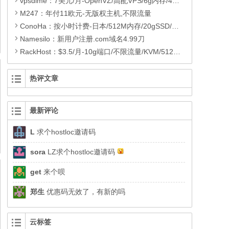
vpsdime：7美元/月-OpenVZ/高配VPS/6g内存/4核/10G端口/30gSSD
M247：年付11欧元-无版权主机,不限流量
ConoHa：按小时计费-日本/512M内存/20gSSD/不限流量/支付宝
Namesilo：新用户注册.com域名4.99刀
RackHost：$3.5/月-10g端口/不限流量/KVM/512M内存VPS
热评文章
最新评论
L
求个hostloc邀请码
sora
LZ求个hostloc邀请码
get
来个呗
郑生
优惠码无效了，有新的吗
云标签