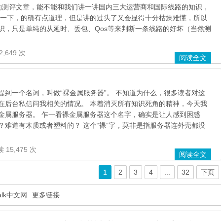
的测评文章，能不能和我们讲一讲国内三大运营商和国际线路的知识，
了一下，的确有点道理，但是讲的过头了又会显得十分枯燥难懂，所以
识，只是单纯的从延时、丢包、Qos等来判断一条线路的好坏（当然测
2,649 次
阅读全文
提到一个名词，叫做“裸金属服务器”。 不知道为什么，很多读者对这
在后台私信问我相关的情况。 本着消灭所有知识死角的精神，今天我
金属服务器。 乍一看裸金属服务器这个名字，确实是让人感到困惑
？难道有木质或者塑料的？ 这个“裸”字，莫非是指服务器连外壳都没
 15,475 次
阅读全文
1
2
3
4
...
32
下页
Talk中文网
更多链接