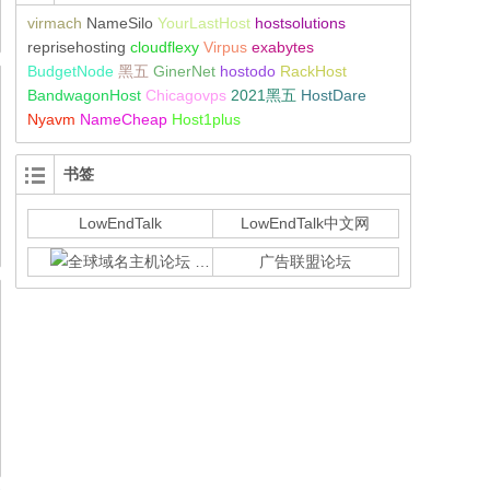
virmach
NameSilo
YourLastHost
hostsolutions
reprisehosting
cloudflexy
Virpus
exabytes
BudgetNode
黑五
GinerNet
hostodo
RackHost
BandwagonHost
Chicagovps
2021黑五
HostDare
Nyavm
NameCheap
Host1plus
书签
LowEndTalk
LowEndTalk中文网
全球域名主机论坛
广告联盟论坛