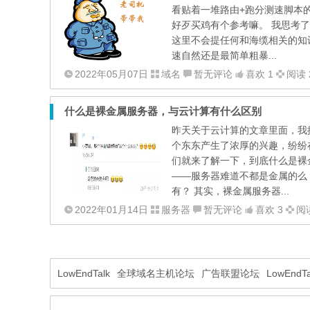
看贴着一堆路由+跑分测速脚本
好歹买鸡有个参考嘛。 我思考
这里不会提任何和海缆相关的知
速自然还是最简单粗暴...
2022年05月07日
域名
暂无评论
喜欢 1
阅读 
什么是裸金属服务器，与云计算有什么区别
昨天关于云计算的文章里面，我
个东东产生了浓厚的兴趣，纷纷
们就来了解一下，到底什么是裸
——服务器难道不都是金属的么
有？ 其实，裸金属服务器...
2022年01月14日
服务器
暂无评论
喜欢 3
阅读
LowEndTalk
全球域名主机论坛
广告联盟论坛
LowEnd