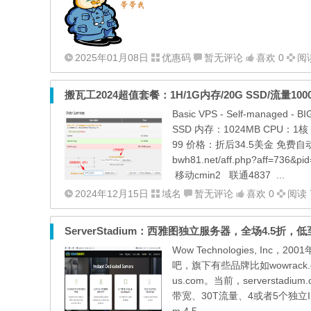
2025年01月08日
优惠码
暂无评论
喜欢 0
阅读
Basic VPS - Self-managed
SSD 内存：1024MB CPU：1核 
99 价格：折后34.5美金 免费自动备
bwh81.net/aff.php?aff
移动cmin2 联通4837 ...
2024年12月15日
域名
暂无评论
喜欢 0
阅读 
ServerStadium：西雅图独立服务器，全场4.5折，低至$
Wow Technologies, 
吧，旗下有些品牌比如wowrack.com、wo
us.com。当前，serversta
带宽、30T流量、4或者5个独立IP（看机