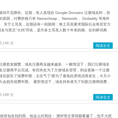
不见降价。近期，有人发现在 Google Domains 注册域名时，切
付费价格只有 Namecheap 、Namesilo 、Godaddy 等海外
。 关于土耳其，近期还有一则新闻：将土耳其要求国际社会将其官方
kiye 。国名与英文“火鸡”同名，是许多土耳其人数十年来的痛。在剑桥词典
3,146 次
阅读全文
注册愈发频繁，域名注册商业越来越多。一般情况下，我们注册域名
名注册商平台完成。有些米友为了方便域名管理，则会更换一个注册
移后损失了续费年限，太生气了!那为了避免此类情况再发生，今天小
入会损失续费年限。 通常情况下，域名持有者为了到新注册商续费，
3,188 次
阅读全文
，就有知友找到我，他这么对我说： 测评类文章我都看遍了，也不大想