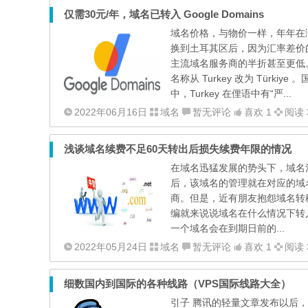
仅需30元/年，域名已转入 Google Domains
域名价格，与物价一样，年年在涨却
换到土耳其区后，因为汇率差价的原因，
主流域名服务商的半折甚至更低
名称从 Turkey 改为 Tür
中，Turkey 在俚语中有“严...
2022年06月16日
域名
暂无评论
喜欢 1
阅读 
浅谈域名续费不足60天转出后损失续费年限的情况
在域名迅猛发展的势头下，域名
后，该域名的管理就在对应的域
商。但是，近有朋友抱怨域名转
编就来说说域名在什么情况下转
一个域名会在到期日前的...
2022年05月24日
域名
暂无评论
喜欢 1
阅读 
细数国内到国际的各种线路（VPS国际线路大全）
引子 腾讯的轻量文章发布以后