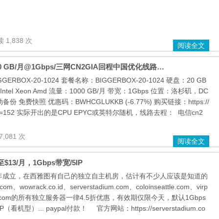
 1,838 次
阅读全文
搬瓦工2024超值套餐：1H/1G内存/20G SSD/流量1000 GB/月@1Gbps/三网CN2GIA回程中国优化线路，仅需34.5美元/年
 - BIGGERBOX-20-1024 套餐名称：BIGGERBOX-20-1024 硬盘：20 GB
Intel Xeon Amd 流量：1000 GB/月 带宽：1Gbps 位置：洛杉矶，DC
份 免费快照 优惠码：BWHCGLUKKB (-6.77%) 购买链接：https://
=736&pid=152 实际开出的是CPU EPYC或英特尔随机，线路去程： 电信cn2
7,081 次
阅读全文
13/月，1Gbps带宽/5IP
Inc，2001年成立，在西雅图有自己的独立自主机房，估计有不少人应该是知道的
wrack.co.id、serverstadium.com、coloinseattle.com、virp
dium.com的所有独立服务器一律4.5折优惠，有效期仅限今天，默认1Gbps
型）... paypal付款！ 官方网站：https://serverstadium.co