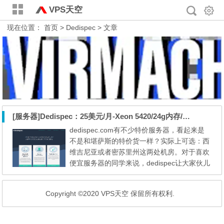
VPS天空
现在位置：
首页
> Dedispec > 文章
[服务器]Dedispec：25美元/月-Xeon 5420/24g内存/2T硬盘/100m不限流/5IP
dedispec.com有不少特价服务器，看起来是
不是和堪萨斯的特价货一样？实际上可选：西
维吉尼亚或者密苏里州这两处机房。对于喜欢
便宜服务器的同学来说，dedispec让大家伙儿
又多了一个选择的机会。至于说给不给Windo
ws系统或者IPMI这都不是事儿，你知道的有D
Copyright ©2020 VPS天空 保留所有权利.
D大法，一切都好搞定。 CPU: Dual Intel Xeo
n 5420 内存: 24GB DDR2 硬盘: 1x 2TB HDD
流量: 100Mbit Unmetered Premium 流量 IPs: