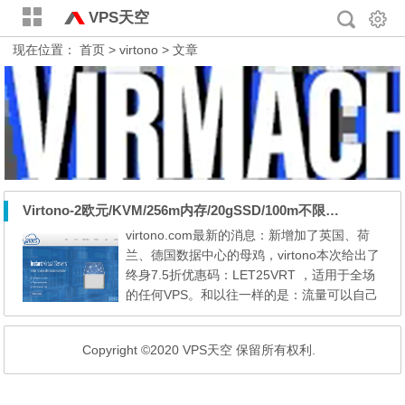
VPS天空
现在位置：
首页
> virtono > 文章
Virtono-2欧元/KVM/256m内存/20gSSD/100m不限量/4个可选机房
virtono.com最新的消息：新增加了英国、荷
兰、德国数据中心的母鸡，virtono本次给出了
终身7.5折优惠码：LET25VRT ，适用于全场
的任何VPS。和以往一样的是：流量可以自己
选择，100M端口不限量，或者1000M端口限
制5T流量... 对于喜欢不限流量的大兄弟们来
Copyright ©2020 VPS天空 保留所有权利.
说，这家还是不错的，东西稳定，售后给力。
英国： https://77.81.107.11/1000mb.bin 荷
兰： https://77.81.110.13/1000mb.bin 德