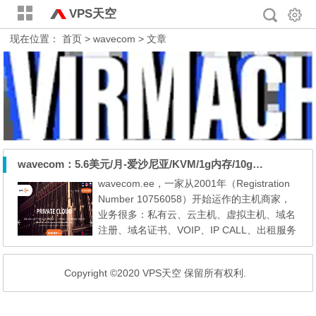
VPS天空
现在位置：
首页
> wavecom > 文章
wavecom：5.6美元/月-爱沙尼亚/KVM/1g内存/10g硬盘/1T流量
wavecom.ee，一家从2001年（Registration
Number 10756058）开始运作的主机商家，
业务很多：私有云、云主机、虚拟主机、域名
注册、域名证书、VOIP、IP CALL、出租服务
器。来说说他们家的基于KVM虚拟的VPS，V
PS的服务器配置：HP DL380 Gen8，2x Intel
Copyright ©2020 VPS天空 保留所有权利.
Xeon E5-2620v2 CPU，128GB RAM，8x 60
0GB SAS HDDs in RAID10，10Gbps uplin
k。虽然服务器接入的是10G的口子，但是给