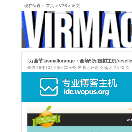
现在位置：
首页
>
VPS
> 正文
[万圣节]asmallorange：全场5折/虚拟主机/resell
2016年10月26日
VPS
暂无评论
阅读 2,543 次