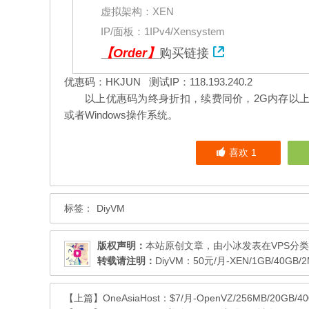
虚拟架构：
XEN
IP/面板：1IPv4/Xensystem
【Order】
购买链接
优惠码：HKJUN 测试IP：118.193.240.2
以上优惠码为终身折扣，续费同价，2G内存以上可用
或者Windows操作系统。
喜欢
1
标签：
DiyVM
版权声明：
本站原创文章，由
小冰
发表在
VPS
分类
转载请注明：
DiyVM：50元/月-XEN/1GB/40GB
【上篇】
OneAsiaHost：$7/月-OpenVZ/256MB/20GB/