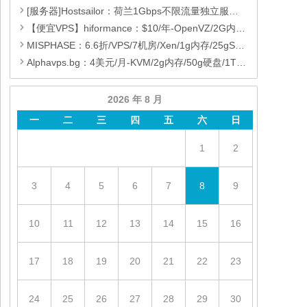
[服务器]Hostsailor：荷兰1Gbps不限流量独立服务器，9折促销中
【便宜VPS】hiformance：$10/年-OpenVZ/2G内存/20gSSD/2T流量/6机房
MISPHASE：6.6折/VPS/7机房/Xen/1g内存/25gSSD/3T流量
Alphavps.bg：4美元/月-KVM/2g内存/50g硬盘/1T流量
2026 年 8 月
一
二
三
四
五
六
日
1
2
3
4
5
6
7
8
9
10
11
12
13
14
15
16
17
18
19
20
21
22
23
24
25
26
27
28
29
30