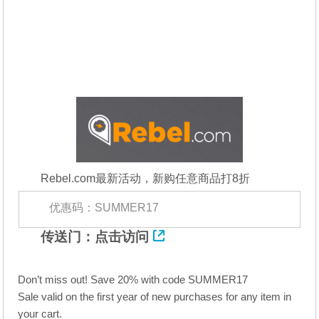
Rebel.com最新活动，新购任意商品打8折
优惠码：SUMMER17
传送门：
点击访问
Don’t miss out! Save 20% with code SUMMER17
Sale valid on the first year of new purchases for any item in
your cart.