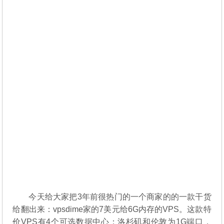
今天给大家把3年前很热门的一个商家的的一款干货
给翻出来：vpsdime家的7美元给6G内存的VPS。这款特
价VPS有4个可选数据中心：洛杉矶和伦敦为1G端口，